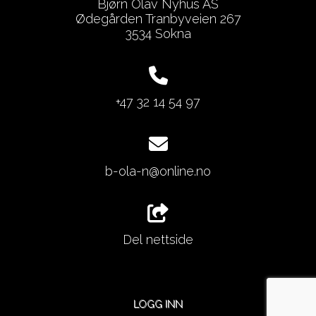
Bjørn Olav Nyhus AS
Ødegården Tranbyveien 267
3534 Sokna
+47 32 14 54 97
b-ola-n@online.no
Del nettside
LOGG INN